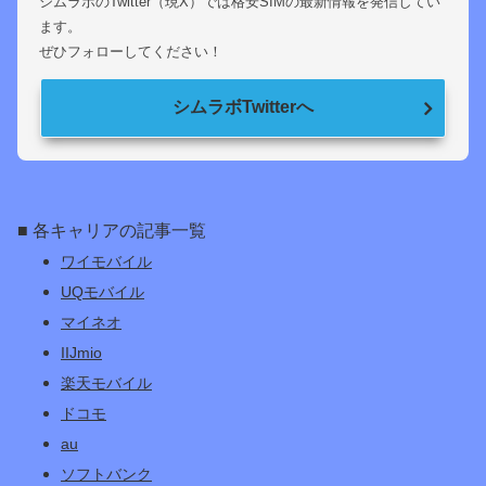
シムラボのTwitter（現X）では格安SIMの最新情報を発信してい
ます。
ぜひフォローしてください！
シムラボTwitterへ
■ 各キャリアの記事一覧
ワイモバイル
UQモバイル
マイネオ
IIJmio
楽天モバイル
ドコモ
au
ソフトバンク